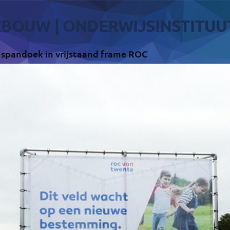
BOUW | ONDERWIJSINSTITUU
 spandoek in vrijstaand frame ROC